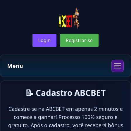
Login
Registrar-se
Menu
📝 Cadastro ABCBET
Cadastre-se na ABCBET em apenas 2 minutos e
comece a ganhar! Processo 100% seguro e
gratuito. Após o cadastro, você receberá bônus