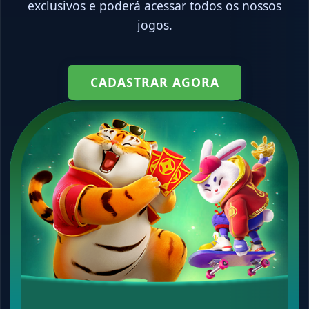
exclusivos e poderá acessar todos os nossos
jogos.
CADASTRAR AGORA