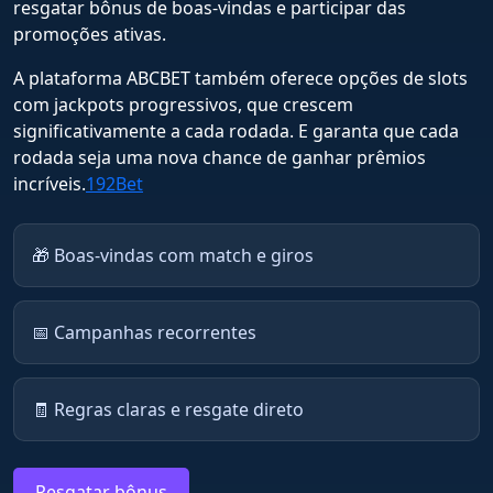
resgatar bônus de boas-vindas e participar das
promoções ativas.
A plataforma ABCBET também oferece opções de slots
com jackpots progressivos, que crescem
significativamente a cada rodada. E garanta que cada
rodada seja uma nova chance de ganhar prêmios
incríveis.
192Bet
🎁 Boas‑vindas com match e giros
📅 Campanhas recorrentes
🧾 Regras claras e resgate direto
Resgatar bônus