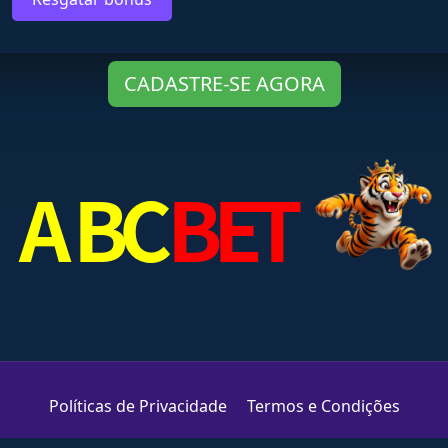
CADASTRE-SE AGORA
Políticas de Privacidade
Termos e Condições