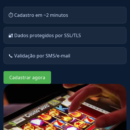
⏱️ Cadastro em ~2 minutos
🔐 Dados protegidos por SSL/TLS
📞 Validação por SMS/e‑mail
Cadastrar agora