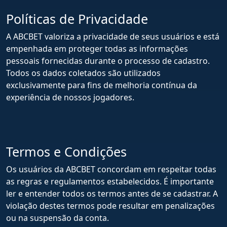
Políticas de Privacidade
A ABCBET valoriza a privacidade de seus usuários e está
empenhada em proteger todas as informações
pessoais fornecidas durante o processo de cadastro.
Todos os dados coletados são utilizados
exclusivamente para fins de melhoria contínua da
experiência de nossos jogadores.
Termos e Condições
Os usuários da ABCBET concordam em respeitar todas
as regras e regulamentos estabelecidos. É importante
ler e entender todos os termos antes de se cadastrar. A
violação destes termos pode resultar em penalizações
ou na suspensão da conta.