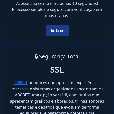
Acesse sua conta em apenas 10 segundos!
Processo simples e seguro com verificação em
duas etapas.
Entrar
🔒 Segurança Total
SSL
689Bet
Jogadores que apreciam experiências
imersivas e sistemas organizados encontram na
ABCBET uma opção versátil, com títulos que
apresentam gráficos elaborados, trilhas sonoras
temáticas e desafios que evoluem de forma
equilibrada. A plataforma oferece uma