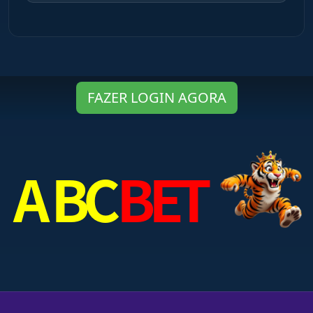
FAZER LOGIN AGORA